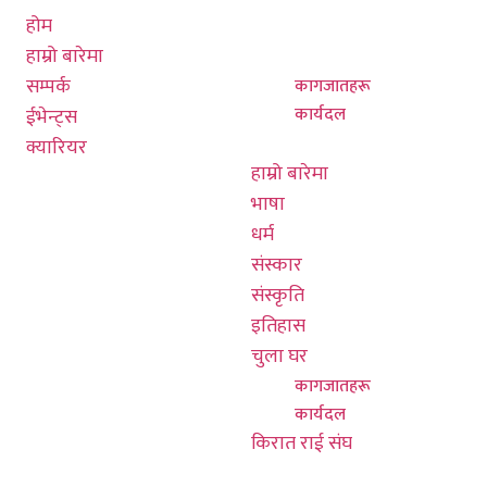
हङकङ क
होम
इतिहास
०३
हाम्रो बारेमा
चुला घर
सम्पर्क
कागजातहरू
in
कार्यदल
ईभेन्ट्स
60
किरात राई संघ
क्यारियर
हाम्रो बारेमा
भाषा
धर्म
संस्कार
संस्कृति
इतिहास
चुला घर
कागजातहरू
कार्यदल
किरात राई संघ