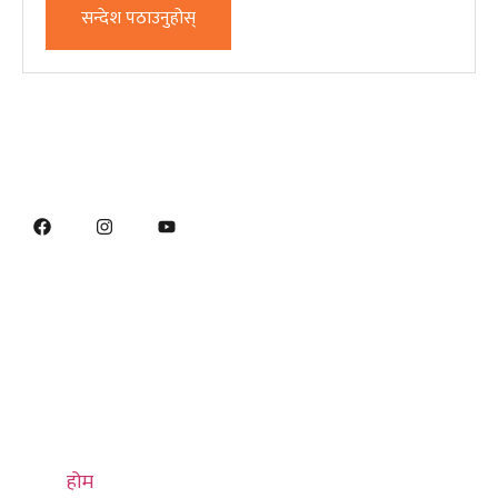
सन्देश पठाउनुहोस्
द्रुत लिङ्कहरू
थप जान्नुहोस्
सम्पर्क गर्नुहोस्
होम
हाम्रो बारेमा
प्रधान कार्यालय
हाम्रो बारेमा
भाषा
०१-४७९५३३९,
सम्पर्क
धर्म
४७९५४३९
ईभेन्ट्स
संस्कार
क्यारियर
संस्कृति
info@thulung.com
होम
इतिहास