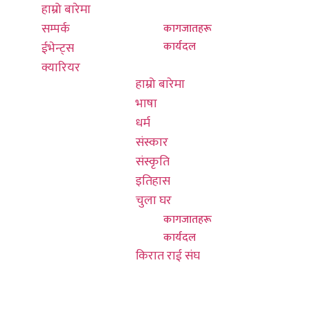
नयाँ बानेश्वर,
हाम्रो बारेमा
चुला घर
काठमाडौं
सम्पर्क
कागजातहरू
हङकङ कार्यालय
कार्यदल
ईभेन्ट्स
किरात राई संघ
०३ ७०१६ ७६०८
क्यारियर
हाम्रो बारेमा
भाषा
info@thulunghk.co
धर्म
601/580
संस्कार
कोलिन्स सेन्ट,
संस्कृति
हङकङ, 3000
इतिहास
चुला घर
कागजातहरू
कार्यदल
किरात राई संघ