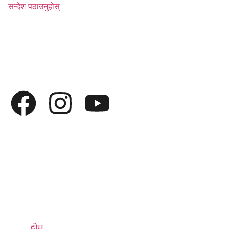
सन्देश पठाउनुहोस्
द्रुत लिङ्कहरू
थप जान्नुहोस्
सम्पर्क गर्नुहोस्
होम
हाम्रो बारेमा
प्रधान कार्यालय
हाम्रो बारेमा
भाषा
०१-४७९५३३९,
सम्पर्क
धर्म
४७९५४३९
ईभेन्ट्स
संस्कार
क्यारियर
संस्कृति
info@thulung.com
होम
इतिहास