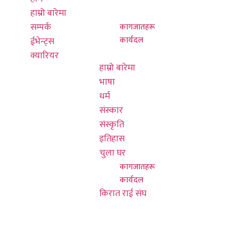
नयाँ बानेश्वर,
हाम्रो बारेमा
चुला घर
काठमाडौं
सम्पर्क
कागजातहरू
हङकङ कार्यालय
कार्यदल
ईभेन्ट्स
किरात राई संघ
०३ ७०१६ ७६०८
क्यारियर
हाम्रो बारेमा
भाषा
info@thulunghk.co
धर्म
601/580
संस्कार
कोलिन्स सेन्ट,
संस्कृति
हङकङ, 3000
इतिहास
चुला घर
कागजातहरू
कार्यदल
किरात राई संघ