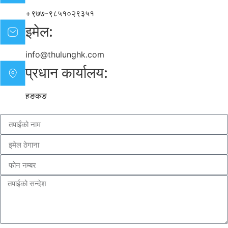
+९७७-९८५१०२९३५१
इमेल:
info@thulunghk.com
प्रधान कार्यालय:
हङकङ