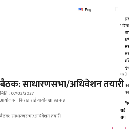
Eng
हाम
बैठक: साधारणसभा/अधिवेशन
बारेमा
भा
तयारी
धर्
सं
संस
इत
चु
घर
बैठक: साधारणसभा/अधिवेशन तयारी
का
का
मिति : 07/03/2027
आयोजक : किरात राई यायोक्खा हङकङ
कि
राई
बैठक: साधारणसभा/अधिवेशन तयारी
संघ