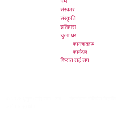
धर्म
601/580
संस्कार
कोलिन्स सेन्ट,
संस्कृति
हङकङ, 3000
इतिहास
चुला घर
कागजातहरू
कार्यदल
किरात राई संघ
© 2026 थुलुङ (राई) सम। | सबै
गोपनीयता नीति
प्रेस विज्ञप्ति
अधिकार सुरक्षित