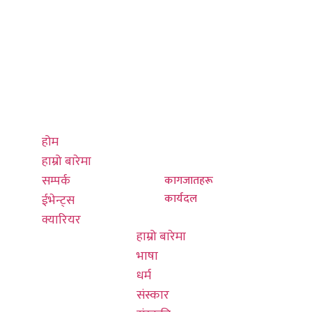
द्रुत लिङ्कहरू
थप जान्नुहोस्
सम्पर्क गर्नुहोस्
होम
हाम्रो बारेमा
प्रधान कार्यालय
हाम्रो बारेमा
भाषा
०१-४७९५३३९,
सम्पर्क
धर्म
४७९५४३९
ईभेन्ट्स
संस्कार
क्यारियर
संस्कृति
info@thulung.com
होम
इतिहास
नयाँ बानेश्वर,
हाम्रो बारेमा
चुला घर
काठमाडौं
सम्पर्क
कागजातहरू
हङकङ कार्यालय
कार्यदल
ईभेन्ट्स
किरात राई संघ
०३ ७०१६ ७६०८
क्यारियर
हाम्रो बारेमा
भाषा
info@thulunghk.co
धर्म
601/580
संस्कार
कोलिन्स सेन्ट,