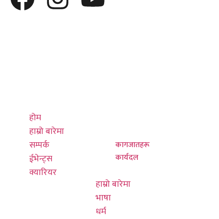
द्रुत लिङ्कहरू
थप जान्नुहोस्
सम्पर्क गर्नुहोस्
होम
हाम्रो बारेमा
प्रधान कार्यालय
हाम्रो बारेमा
भाषा
०१-४७९५३३९,
सम्पर्क
धर्म
४७९५४३९
ईभेन्ट्स
संस्कार
क्यारियर
संस्कृति
info@thulung.com
होम
इतिहास
नयाँ बानेश्वर,
हाम्रो बारेमा
चुला घर
काठमाडौं
सम्पर्क
कागजातहरू
हङकङ कार्यालय
कार्यदल
ईभेन्ट्स
किरात राई संघ
०३ ७०१६ ७६०८
क्यारियर
हाम्रो बारेमा
भाषा
info@thulunghk.co
धर्म
601/580